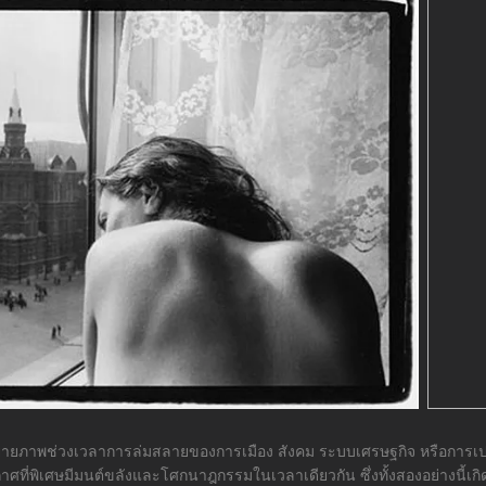
รยายภาพช่วงเวลาการล่มสลายของการเมือง สังคม ระบบเศรษฐกิจ หรือการ
ศที่พิเศษมีมนต์ขลังและโศกนาฎกรรมในเวลาเดียวกัน ซึ่งทั้งสองอย่างนี้เ