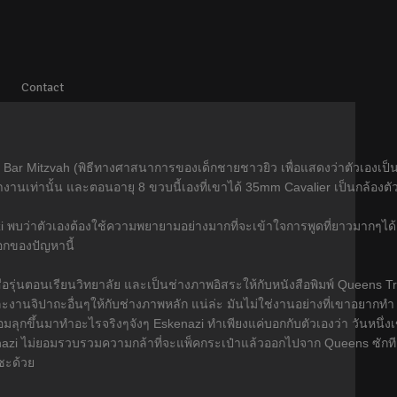
Contact
Bar Mitzvah (พิธีทางศาสนาการของเด็กชายชาวยิว เพื่อแสดงว่าตัวเองเป็น
านเท่านั้น และตอนอายุ 8 ขวบนี้เองที่เขาได้ 35mm Cavalier เป็นกล้องตั
azi พบว่าตัวเองต้องใช้ความพยายามอย่างมากที่จะเข้าใจการพูดที่ยาวมากๆได
ออกของปัญหานี้
ือรุ่นตอนเรียนวิทยาลัย และเป็นช่างภาพอิสระให้กับหนังสือพิมพ์ Queens Tri
งานจิปาถะอื่นๆให้กับช่างภาพหลัก แน่ล่ะ มันไม่ใช่งานอย่างที่เขาอยากทำ
อมลุกขึ้นมาทำอะไรจริงๆจังๆ Eskenazi ทำเพียงแค่บอกกับตัวเองว่า วันหนึ่
skenazi ไม่ยอมรวบรวมความกล้าที่จะแพ็คกระเป๋าแล้วออกไปจาก Queens ซักที จ
ๆซะด้วย