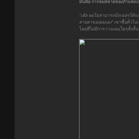
มันคือ การล่มสลายของกำแพงเบ
"เฮ้ย ผมไม่สามารถนั่งเฉยๆได้แ
สายตาของผมเอง"
เขาซื้อตั๋วไป
โดยที่ไม่มีการวางแผนใดๆทั้งสิ้