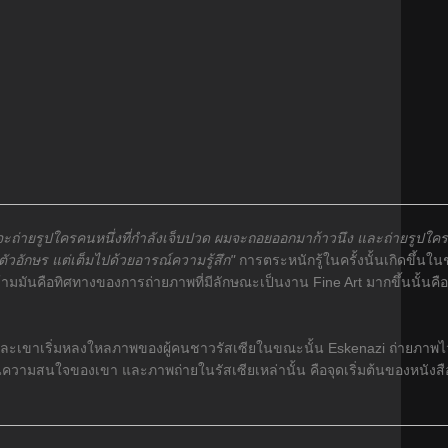
มจะถ่ายรูปใครคนหนึ่งที่กำลังเจ็บปวด ผมจะถอยออกมาก้าวนึง และถ่ายรูปใครอ
วอักษร แต่เต็มไปด้วยอารณ์ความรู้สึก"
การตระหนักรู้ในครั้งนั้นเกิดขึ้นในช
มมันคือทิศทางของการถ่ายภาพที่มีลักษณะเป็นงาน Fine Art มากขึ้นนั้นคื
ียต และเขาเริ่มหลงใหลภาพของผู้คนชาวรัสเซียในขณะนั้น Eskenazi ถ่ายภา
ะตุ้นความสนใจของเขา และภาพถ่ายในรัสเซียเหล่านั้น คือจุดเริ่มต้นของหนัง