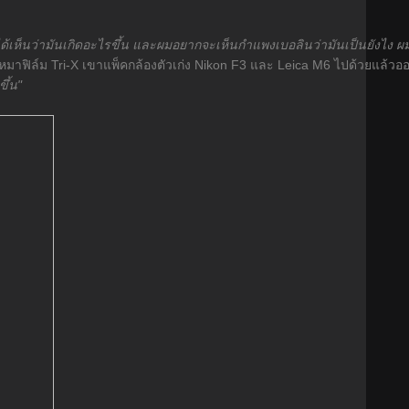
ด้เห็นว่ามันเกิดอะไรขึ้น และผมอยากจะเห็นกำแพงเบอลินว่ามันเป็นยังไง ผ
ื้อเหมาฟิล์ม Tri-X เขาแพ็คกล้องตัวเก่ง Nikon F3 และ Leica M6 ไปด้วยแล้วอ
ึ้น"