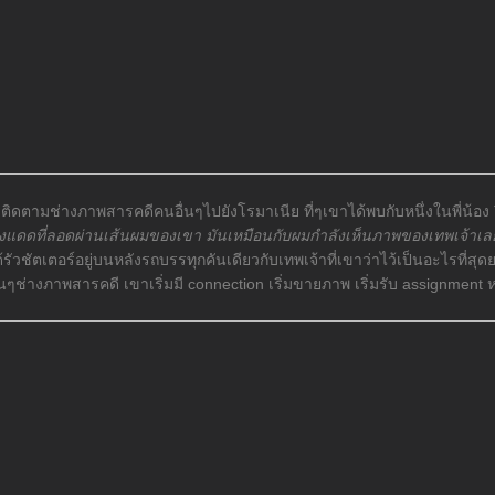
ิดตามช่างภาพสารคดีคนอื่นๆไปยังโรมาเนีย ที่ๆเขาได้พบกับหนึ่งในพี่น้อง T
แดดที่ลอดผ่านเส้นผมของเขา มันเหมือนกับผมกำลังเห็นภาพของเทพเจ้าเล
ด้รัวชัตเตอร์อยู่บนหลังรถบรรทุกคันเดียวกับเทพเจ้าที่เขาว่าไว้เป็นอะไร
ช่างภาพสารคดี เขาเริ่มมี connection เริ่มขายภาพ เริ่มรับ assignment หลังจา