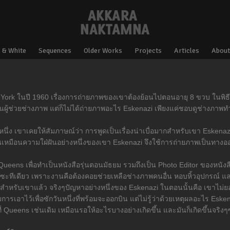
 & White
Sequences
Older Works
Projects
Articles
About
ork ในปี 1960 เรื่องการถ่ายภาพของเขาต้องย้อนไปตอนอายุ 8 ขวบ ในพิธี 
้ช่วยช่างภาพ แต่ก็ไม่ได้ถ่ายภาพอะไร Eskenazi เพียงแค่ชอบดูช่างภาพทำง
หนึ่ง เขาเคยให้สัมภาษณ์ว่า การพูดเป็นเรื่องน่าเบื่อมากสำหรับเขา Esken
็นเหมือนความใฝ่ฝันอย่างหนึ่งของเขา Eskenazi จึงใช้การถ่ายภาพเป็นทาง
 Queens เพื่อทำเป็นหนังสือรุ่นตอนมัธยม รวมถึงเป็น Photo Editor ของหนังส
ซะทีเดียว เพราะงานคือต้องคอยช่วยเหลือช่างภาพคนอื่น หอบหิ้วอุปกรณ์ และ
อสำหรับเขาแล้ว จริงๆปัญหาอย่างหนึ่งของ Eskenazi ในตอนนั้นคือ เขาไม่ย
มการเอาไว้เพื่อซักวันหนึ่งที่พร้อมจะออกบิน แต่ไม่รู้ว่าด้วยเหตุผลอะไร E
ที่ Queens เช่นเดิม เหมือนรอให้อะไรบางอย่างเกิดขึ้น และมันก็เกิดขึ้นจริง